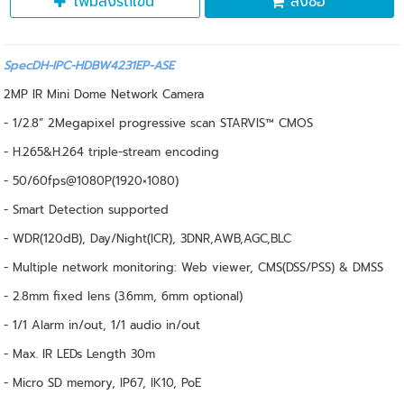
เพิ่มลงรถเข็น
สั่งซื้อ
SpecDH-IPC-HDBW4231EP-ASE
2MP IR Mini Dome Network Camera
- 1/2.8” 2Megapixel progressive scan STARVIS™ CMOS
- H.265&H.264 triple-stream encoding
- 50/60fps@1080P(1920×1080)
- Smart Detection supported
- WDR(120dB), Day/Night(ICR), 3DNR,AWB,AGC,BLC
- Multiple network monitoring: Web viewer, CMS(DSS/PSS) & DMSS
- 2.8mm fixed lens (3.6mm, 6mm optional)
- 1/1 Alarm in/out, 1/1 audio in/out
- Max. IR LEDs Length 30m
- Micro SD memory, IP67, IK10, PoE