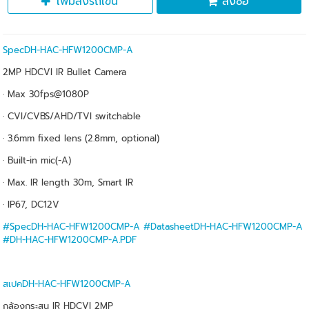
เพิ่มลงรถเข็น
สั่งซื้อ
SpecDH-HAC-HFW1200CMP-A
2MP HDCVI IR Bullet Camera
· Max 30fps@1080P
· CVI/CVBS/AHD/TVI switchable
· 3.6mm fixed lens (2.8mm, optional)
· Built-in mic(-A)
· Max. IR length 30m, Smart IR
· IP67, DC12V
#SpecDH-HAC-HFW1200CMP-A
#DatasheetDH-HAC-HFW1200CMP-A
#DH-HAC-HFW1200CMP-A.PDF
สเปคDH-HAC-HFW1200CMP-A
กล้องกระสุน IR HDCVI 2MP