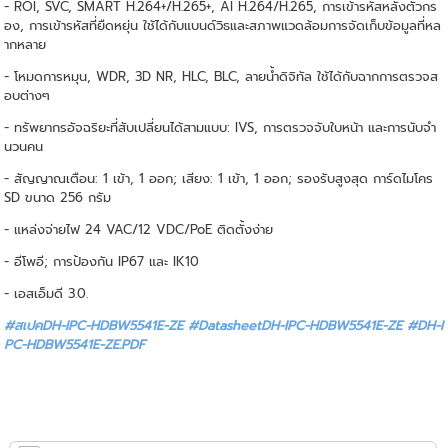
- ROI, SVC, SMART H.264+/H.265+, AI H.264/H.265, การเข้ารหัสหลังตัวกร
อง, การเข้ารหัสที่ยืดหยุ่น ใช้ได้กับแบนด์วิธและสภาพแวดล้อมการจัดเก็บข้อมูลที่หล
ากหลาย
- โหมดการหมุน, WDR, 3D NR, HLC, BLC, ลายน้ำดิจิทัล ใช้ได้กับฉากการตรวจส
อบต่างๆ
- ทรัพยากรอัจฉริยะที่สับเปลี่ยนได้สามแบบ: IVS, การตรวจจับใบหน้า และการนับจำ
นวนคน
- สัญญาณเตือน: 1 เข้า, 1 ออก; เสียง: 1 เข้า, 1 ออก; รองรับสูงสุด การ์ดไมโคร
SD ขนาด 256 กรัม
- แหล่งจ่ายไฟ 24 VAC/12 VDC/PoE ติดตั้งง่าย
- อีโพอี; การป้องกัน IP67 และ IK10
- เอสเอ็มดี 3.0.
#สเปคDH-IPC-HDBW5541E-ZE #DatasheetDH-IPC-HDBW5541E-ZE
#DH-I
PC-HDBW5541E-ZE.PDF