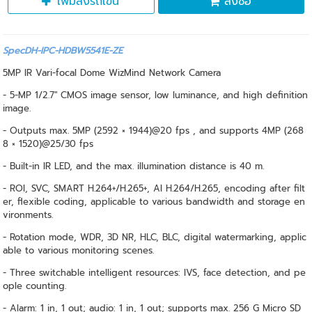
เพิ่มลงรถเข็น
สั่งซื้อ
SpecDH-IPC-HDBW5541E-ZE
5MP IR Vari-focal Dome WizMind Network Camera
- 5-MP 1/2.7" CMOS image sensor, low luminance, and high definition
image.
- Outputs max. 5MP (2592 × 1944)@20 fps , and supports 4MP (268
8 × 1520)@25/30 fps
- Built-in IR LED, and the max. illumination distance is 40 m.
- ROI, SVC, SMART H.264+/H.265+, AI H.264/H.265, encoding after filt
er, flexible coding, applicable to various bandwidth and storage en
vironments.
- Rotation mode, WDR, 3D NR, HLC, BLC, digital watermarking, applic
able to various monitoring scenes.
- Three switchable intelligent resources: IVS, face detection, and pe
ople counting.
- Alarm: 1 in, 1 out; audio: 1 in, 1 out; supports max. 256 G Micro SD