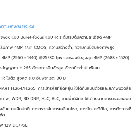
IPC-HFW1431S-S4
twok แบบ Bullet-focus แบบ IR ระดับเริ่มต้นความละเอียด 4MP
อร์รับภาพ 4MP, 1/3” CMOS, ความสว่างต่ำ, ความคมชัดของภาพสูง
ุต 4MP (2560 × 1440) @25/30 fps และรองรับสูงสุด 4MP (2688 × 1520) 
งสัญญาณ H.265 อัตราการบีบอัดสูง อัตราบิตต่ำเป็นพิเศษ
IR ในตัว สูงสุด ระยะอินฟราเรด: 30 ม
ART H.264/H.265, การเข้ารหัสที่ยืดหยุ่น ใช้ได้กับแบนด์วิธและสภาพแวดล้
กภาพ, WDR, 3D DNR, HLC, BLC, ลายน้ำดิจิทัล ใช้ได้กับฉากการตรวจสอบต
จับความผิดปกติ: การตรวจจับการเคลื่อนไหว, การงัดแงะวิดีโอ, การตัดการเชื่
ฟ้า
ไฟ 12V DC/PoE