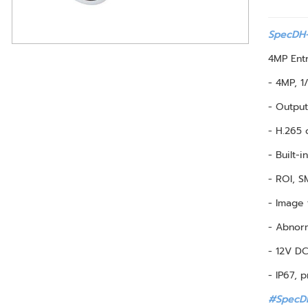
SpecDH-
4MP Entr
- 4MP, 1
- Output
- H.265 
- Built-
- ROI, S
- Image 
- Abnorm
- 12V D
- IP67, 
#SpecDH