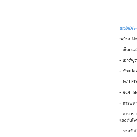
สเปคDH-
กล้อง Ne
- เซ็นเซ
- เอาต์พ
- ตัวแปล
- ไฟ LED 
- ROI, SM
- การพลิ
- การตรวจ
แรงดันไฟ
- รองรับ