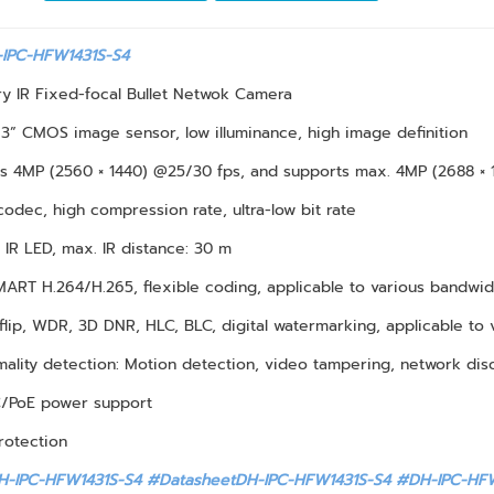
IPC-HFW1431S-S4
y IR Fixed-focal Bullet Netwok Camera
/3” CMOS image sensor, low illuminance, high image definition
s 4MP (2560 × 1440) @25/30 fps, and supports max. 4MP (2688 × 
codec, high compression rate, ultra-low bit rate
in IR LED, max. IR distance: 30 m
MART H.264/H.265, flexible coding, applicable to various bandwi
flip, WDR, 3D DNR, HLC, BLC, digital watermarking, applicable to
ality detection: Motion detection, video tampering, network discon
C/PoE power support
protection
-IPC-HFW1431S-S4 #DatasheetDH-IPC-HFW1431S-S4
#DH-IPC-HFW