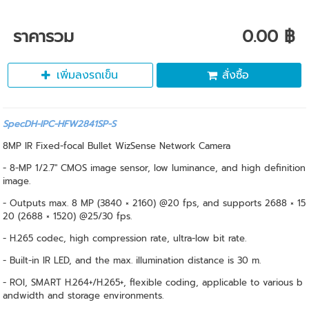
ราคารวม
0.00 ฿
เพิ่มลงรถเข็น
สั่งซื้อ
SpecDH-IPC-HFW2841SP-S
8MP IR Fixed-focal Bullet WizSense Network Camera
- 8-MP 1/2.7" CMOS image sensor, low luminance, and high definition
image.
- Outputs max. 8 MP (3840 × 2160) @20 fps, and supports 2688 × 15
20 (2688 × 1520) @25/30 fps.
- H.265 codec, high compression rate, ultra-low bit rate.
- Built-in IR LED, and the max. illumination distance is 30 m.
- ROI, SMART H.264+/H.265+, flexible coding, applicable to various b
andwidth and storage environments.