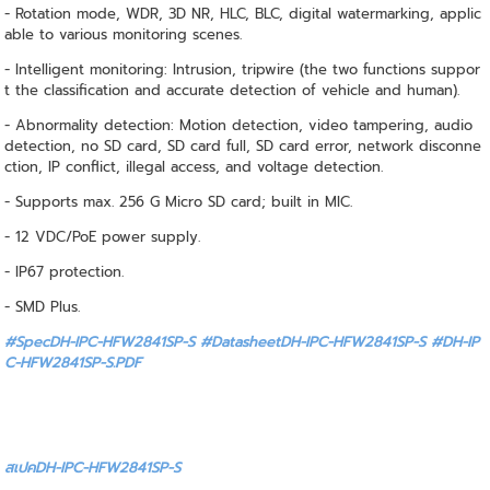
- Rotation mode, WDR, 3D NR, HLC, BLC, digital watermarking, applic
able to various monitoring scenes.
- Intelligent monitoring: Intrusion, tripwire (the two functions suppor
t the classification and accurate detection of vehicle and human).
- Abnormality detection: Motion detection, video tampering, audio
detection, no SD card, SD card full, SD card error, network disconne
ction, IP conflict, illegal access, and voltage detection.
- Supports max. 256 G Micro SD card; built in MIC.
- 12 VDC/PoE power supply.
- IP67 protection.
- SMD Plus.
#SpecDH-IPC-HFW2841SP-S #DatasheetDH-IPC-HFW2841SP-S
#DH-IP
C-HFW2841SP-S.PDF
สเปคDH-IPC-HFW2841SP-S