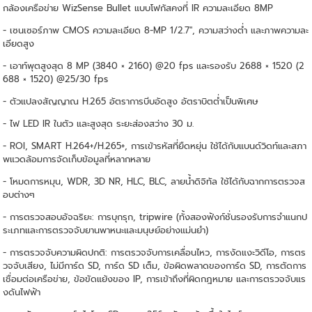
กล้องเครือข่าย WizSense Bullet แบบโฟกัสคงที่ IR ความละเอียด 8MP
- เซนเซอร์ภาพ CMOS ความละเอียด 8-MP 1/2.7", ความสว่างต่ำ และภาพความละ
เอียดสูง
- เอาท์พุตสูงสุด 8 MP (3840 × 2160) @20 fps และรองรับ 2688 × 1520 (2
688 × 1520) @25/30 fps
- ตัวแปลงสัญญาณ H.265 อัตราการบีบอัดสูง อัตราบิตต่ำเป็นพิเศษ
- ไฟ LED IR ในตัว และสูงสุด ระยะส่องสว่าง 30 ม.
- ROI, SMART H.264+/H.265+, การเข้ารหัสที่ยืดหยุ่น ใช้ได้กับแบนด์วิดท์และสภา
พแวดล้อมการจัดเก็บข้อมูลที่หลากหลาย
- โหมดการหมุน, WDR, 3D NR, HLC, BLC, ลายน้ำดิจิทัล ใช้ได้กับฉากการตรวจส
อบต่างๆ
- การตรวจสอบอัจฉริยะ: การบุกรุก, tripwire (ทั้งสองฟังก์ชั่นรองรับการจำแนกป
ระเภทและการตรวจจับยานพาหนะและมนุษย์อย่างแม่นยำ)
- การตรวจจับความผิดปกติ: การตรวจจับการเคลื่อนไหว, การงัดแงะวิดีโอ, การตร
วจจับเสียง, ไม่มีการ์ด SD, การ์ด SD เต็ม, ข้อผิดพลาดของการ์ด SD, การตัดการ
เชื่อมต่อเครือข่าย, ข้อขัดแย้งของ IP, การเข้าถึงที่ผิดกฎหมาย และการตรวจจับแร
งดันไฟฟ้า