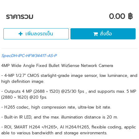
ราคารวม
0.00 ฿
เพิ่มลงรถเข็น
สั่งซื้อ
SpecDH-IPC-HFW3441T-AS-P
4MP Wide Angle Fixed Bullet WizSense Network Camera
- 4-MP 1/2.7" CMOS starlight-grade image sensor, low luminance, and
high definition image.
- Outputs 4 MP (2688 × 1520) @25/30 fps , and supports max. 5 MP
(2880 × 1620) @20 fps.
- H.265 codec, high compression rate, ultra-low bit rate.
- Built-in IR LED, and the max. illumination distance is 20 m.
- ROI, SMART H.264 +/H.265+, AI H.264/H.265, flexible coding, applic
able to various bandwidth and storage environments.