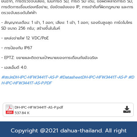
ยนฉาก, การตรวจจับเสียง, ไม่มีการ์ด SD, การ์ด SD เต็ม, ข้อผิดพลาดการ์ด SD,
การตัดการเชื่อมต่อเครือข่าย, ข้อขัดแย้งของ IP, การเข้าถึงที่ผิดกฎหมาย และการ
ตรวจจับแรงดันไฟฟ้า
- สัญญาณเตือน: 1 เข้า, 1 ออก; เสียง: 1 เข้า, 1 ออก; รองรับสูงสุด การ์ดไมโคร
SD ขนาด 256 กรัม; สร้างขึ้นในไมค์
- แหล่งจ่ายไฟ 12 VDC/PoE
- การป้องกัน IP67
- EPTZ: ขยายและติดตามเป้าหมายของการเตือนภัยอัจฉริยะ
- เอสเอ็มดี 4.0.
#สเปคDH-IPC-HFW3441T-AS-P #DatasheetDH-IPC-HFW3441T-AS-P
#D
H-IPC-HFW3441T-AS-P.PDF
DH-IPC-HFW3441T-AS-P.pdf
537.84 K
Copyright @2021 dahua-thailand. All right