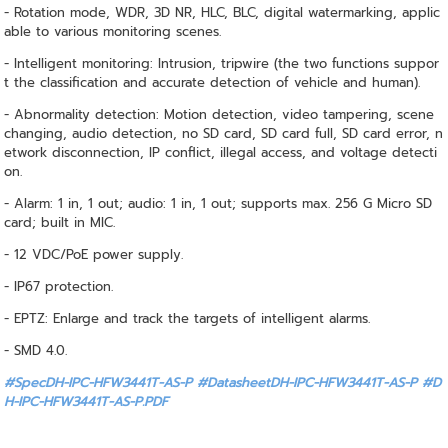
- Rotation mode, WDR, 3D NR, HLC, BLC, digital watermarking, applic
able to various monitoring scenes.
- Intelligent monitoring: Intrusion, tripwire (the two functions suppor
t the classification and accurate detection of vehicle and human).
- Abnormality detection: Motion detection, video tampering, scene
changing, audio detection, no SD card, SD card full, SD card error, n
etwork disconnection, IP conflict, illegal access, and voltage detecti
on.
- Alarm: 1 in, 1 out; audio: 1 in, 1 out; supports max. 256 G Micro SD
card; built in MIC.
- 12 VDC/PoE power supply.
- IP67 protection.
- EPTZ: Enlarge and track the targets of intelligent alarms.
- SMD 4.0.
#SpecDH-IPC-HFW3441T-AS-P #DatasheetDH-IPC-HFW3441T-AS-P
#D
H-IPC-HFW3441T-AS-P.PDF