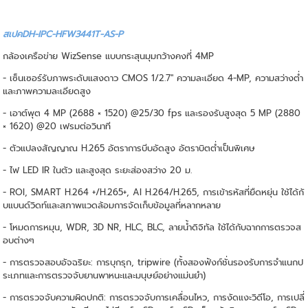
สเปคDH-IPC-HFW3441T-AS-P
กล้องเครือข่าย WizSense แบบกระสุนมุมกว้างคงที่ 4MP
- เซ็นเซอร์รับภาพระดับแสงดาว CMOS 1/2.7" ความละเอียด 4-MP, ความสว่างต่ำ
และภาพความละเอียดสูง
- เอาต์พุต 4 MP (2688 × 1520) @25/30 fps และรองรับสูงสุด 5 MP (2880
× 1620) @20 เฟรมต่อวินาที
- ตัวแปลงสัญญาณ H.265 อัตราการบีบอัดสูง อัตราบิตต่ำเป็นพิเศษ
- ไฟ LED IR ในตัว และสูงสุด ระยะส่องสว่าง 20 ม.
- ROI, SMART H.264 +/H.265+, AI H.264/H.265, การเข้ารหัสที่ยืดหยุ่น ใช้ได้กั
บแบนด์วิดท์และสภาพแวดล้อมการจัดเก็บข้อมูลที่หลากหลาย
- โหมดการหมุน, WDR, 3D NR, HLC, BLC, ลายน้ำดิจิทัล ใช้ได้กับฉากการตรวจส
อบต่างๆ
- การตรวจสอบอัจฉริยะ: การบุกรุก, tripwire (ทั้งสองฟังก์ชั่นรองรับการจำแนกป
ระเภทและการตรวจจับยานพาหนะและมนุษย์อย่างแม่นยำ)
- การตรวจจับความผิดปกติ: การตรวจจับการเคลื่อนไหว, การงัดแงะวิดีโอ, การเปลี่