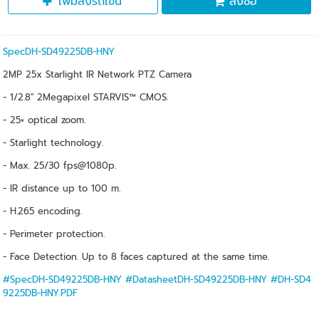
เพิ่มลงรถเข็น
สั่งซื้อ
SpecDH-SD49225DB-HNY
2MP 25x Starlight IR Network PTZ Camera
- 1/2.8" 2Megapixel STARVIS™ CMOS.
- 25× optical zoom.
- Starlight technology.
- Max. 25/30 fps@1080p.
- IR distance up to 100 m.
- H.265 encoding.
- Perimeter protection.
- Face Detection. Up to 8 faces captured at the same time.
#SpecDH-SD49225DB-HNY
#DatasheetDH-SD49225DB-HNY
#DH-SD4
9225DB-HNY.PDF