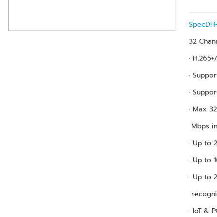
SpecDH
32 Chan
· H.265+
· Suppor
· Suppo
· Max 32
Mbps in
· Up to 
· Up to 
· Up to 
recognit
· IoT & P