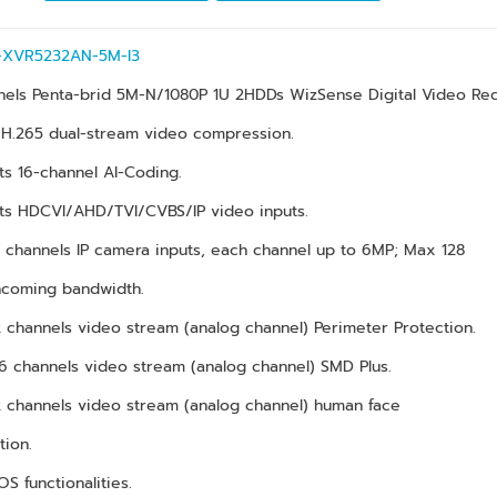
-XVR5232AN-5M-I3
nels Penta-brid 5M-N/1080P 1U 2HDDs WizSense Digital Video Re
/H.265 dual-stream video compression.
ts 16-channel AI-Coding.
rts HDCVI/AHD/TVI/CVBS/IP video inputs.
 channels IP camera inputs, each channel up to 6MP; Max 128
coming bandwidth.
2 channels video stream (analog channel) Perimeter Protection.
16 channels video stream (analog channel) SMD Plus.
2 channels video stream (analog channel) human face
ion.
OS functionalities.