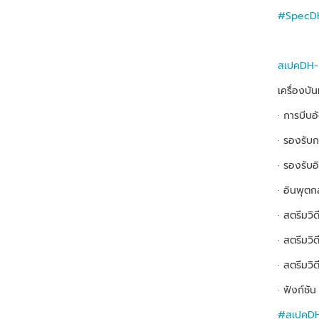
#SpecD
สเปคDH-
เครื่องบ
· การบีบอ
· รองรับ
· รองรับ
· อินพุต
· สตรีมว
· สตรีมว
· สตรีมว
· ฟังก์ชั
#สเปคD