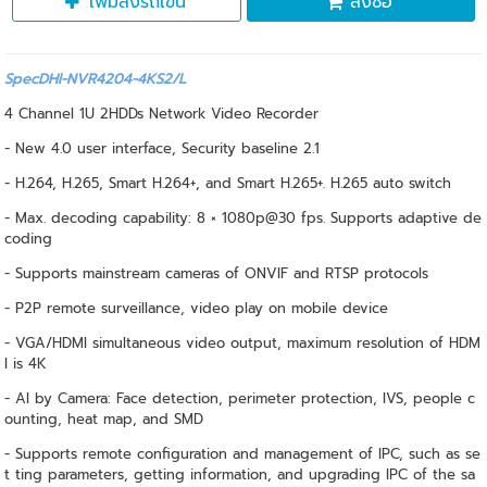
เพิ่มลงรถเข็น
สั่งซื้อ
SpecDHI-NVR4204-4KS2/L
4 Channel 1U 2HDDs Network Video Recorder
- New 4.0 user interface, Security baseline 2.1
- H.264, H.265, Smart H.264+, and Smart H.265+. H.265 auto switch
- Max. decoding capability: 8 × 1080p@30 fps. Supports adaptive de
coding
- Supports mainstream cameras of ONVIF and RTSP protocols
- P2P remote surveillance, video play on mobile device
- VGA/HDMI simultaneous video output, maximum resolution of HDM
I is 4K
- AI by Camera: Face detection, perimeter protection, IVS, people c
ounting, heat map, and SMD
- Supports remote configuration and management of IPC, such as se
t ting parameters, getting information, and upgrading IPC of the sa