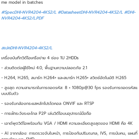
me model in batches
#SpecDHI-NVR4204-4KS2/L #DatasheetDHI-NVR4204-4KS2/L
#DHI-
NVR4204-4KS2/L.PDF
สเปคDHI-NVR4204-4KS2/L
เครื่องบันทึกวิดีโอเครือข่าย 4 ช่อง 1U 2HDDs
- ส่วนติดต่อผู้ใช้ใหม่ 4.0, พื้นฐานความปลอดภัย 2.1
- H.264, H.265, สมาร์ท H.264+ และสมาร์ท H.265+ สวิตช์อัตโนมัติ H.265
- สูงสุด ความสามารถในการถอดรหัส: 8 × 1080p@30 fps รองรับการถอดรหัสแ
บบปรับตัว
- รองรับกล้องกระแสหลักโปรโตคอล ONVIF และ RTSP
- การเฝ้าระวังระยะไกล P2P เล่นวิดีโอบนอุปกรณ์มือถือ
- เอาต์พุตวิดีโอพร้อมกัน VGA / HDMI ความละเอียดสูงสุดของ HDMI คือ 4K
- AI จากกล้อง: การตรวจจับใบหน้า, การป้องกันปริมณฑล, IVS, การนับคน, แผนที่