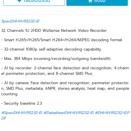
เพิ่มลงรถเข็น
สั่งซื้อ
SpecDHI-NVR5232-EI
32 Channels 1U 2HDD WizSense Network Video Recorder
- Smart H.265+/H.265/Smart H.264+/H.264/MJPEG decoding format.
- 32-channel 1080p self-adaptive decoding capability.
- Max. 384 Mbps incoming/recording/outgoing bandwidth.
- AI by recorder: 2-channel face detection and recognition, 4-chann
el perimeter protection, and 8-channel SMD Plus.
- AI by camera: Face detection and recognition, perimeter protectio
n, SMD Plus, metadata, ANPR, stereo analysis, heat map, and people
counting.
- Security baseline 2.3.
#SpecDHI-NVR5232-EI #DatasheetDHI-NVR5232-EI
#DHI-NVR5232-EI.P
DF