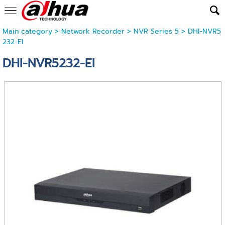
Main category
>
Network Recorder
>
NVR Series 5
> DHI-NVR5
232-EI
DHI-NVR5232-EI