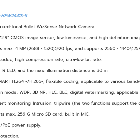
-HFW2441S-S
Fixed-focal Bullet WizSense Network Camera
/2.9" CMOS image sensor, low luminance, and high definition ima
s max. 4 MP (2688 × 1520)@20 fps, and supports 2560 × 1440@25/
codec, high compression rate, ultra-low bit rate.
in IR LED, and the max. illumination distance is 30 m.
MART H.264 +/H.265+, flexible coding, applicable to various band
on mode, WDR, 3D NR, HLC, BLC, digital watermarking, applicable 
igent monitoring: Intrusion, tripwire (the two functions support th
ts max. 256 G Micro SD card; built in MIC.
C/PoE power supply.
rotection.