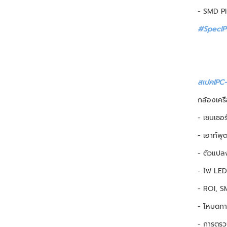
- SMD Pl
#SpecIP
สเปคIPC
กล้องเคร
- เซนเซอ
- เอาท์พ
- ตัวแปล
- ไฟ LED 
- ROI, SM
- โหมดกา
- การตรว