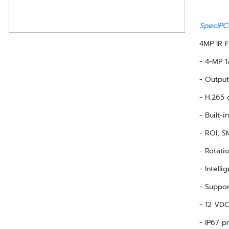
SpecIPC
4MP IR 
- 4-MP 1
- Output
- H.265 
- Built-
- ROI, S
- Rotati
- Intell
- Suppor
- 12 VD
- IP67 p