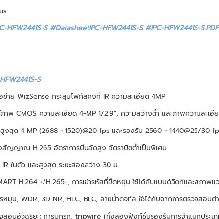
us.
C-HFW2441S-S #DatasheetIPC-HFW2441S-S
#IPC-HFW2441S-S.PDF
-HFW2441S-S
ือข่าย WizSense กระสุนโฟกัสคงที่ IR ความละเอียด 4MP
ร์ภาพ CMOS ความละเอียด 4-MP 1/2.9", ความสว่างต่ำ และภาพความละเอีย
ุตสูงสุด 4 MP (2688 × 1520)@20 fps และรองรับ 2560 × 1440@25/30 fp
งสัญญาณ H.265 อัตราการบีบอัดสูง อัตราบิตต่ำเป็นพิเศษ
IR ในตัว และสูงสุด ระยะส่องสว่าง 30 ม.
ART H.264 +/H.265+, การเข้ารหัสที่ยืดหยุ่น ใช้ได้กับแบนด์วิดท์และสภาพแ
รหมุน, WDR, 3D NR, HLC, BLC, ลายน้ำดิจิทัล ใช้ได้กับฉากการตรวจสอบต่
จสอบอัจฉริยะ: การบุกรุก, tripwire (ทั้งสองฟังก์ชั่นรองรับการจำแนกปร