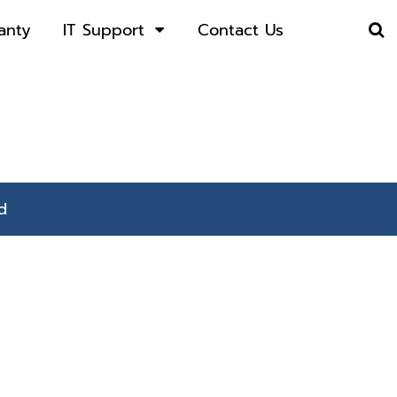
anty
IT Support
Contact Us
d